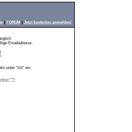
te
|
FORUM
|
Jetzt kostenlos anmelden!
änglich.
ültige Emailadresse.
!
ks unter "Ich" ein.
artner™?