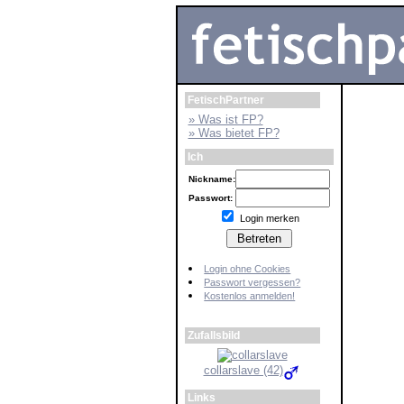
FetischPartner
» Was ist FP?
» Was bietet FP?
Ich
Nickname:
Passwort:
Login merken
Login ohne Cookies
Passwort vergessen?
Kostenlos anmelden!
Zufallsbild
collarslave (42)
Links