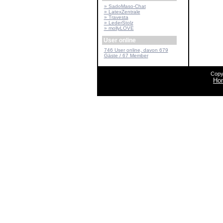
» SadoMaso-Chat
» LatexZentrale
» Travesta
» LederStolz
» mollyLOVE
User online
746 User online, davon 679
Gäste / 67 Member
Copy
Ho