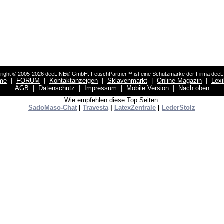
right © 2005-2026 deeLINE® GmbH. FetischPartner™ ist eine Schutzmarke der Firma dee
me
|
FORUM
|
Kontaktanzeigen
|
Sklavenmarkt
|
Online-Magazin
|
Lex
AGB
|
Datenschutz
|
Impressum
|
Mobile Version
|
Nach oben
Wie empfehlen diese Top Seiten:
SadoMaso-Chat
|
Travesta
|
LatexZentrale
|
LederStolz