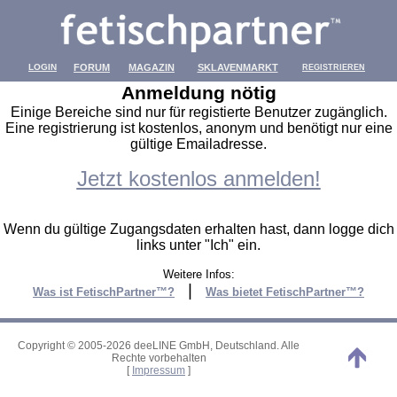
LOGIN
FORUM
MAGAZIN
SKLAVENMARKT
REGISTRIEREN
Anmeldung nötig
Einige Bereiche sind nur für registierte Benutzer zugänglich.
Eine registrierung ist kostenlos, anonym und benötigt nur eine
gültige Emailadresse.
Jetzt kostenlos anmelden!
Wenn du gültige Zugangsdaten erhalten hast, dann logge dich
links unter "Ich" ein.
Weitere Infos:
|
Was ist FetischPartner™?
Was bietet FetischPartner™?
Copyright © 2005-2026 deeLINE GmbH, Deutschland. Alle
Rechte vorbehalten
[
Impressum
]