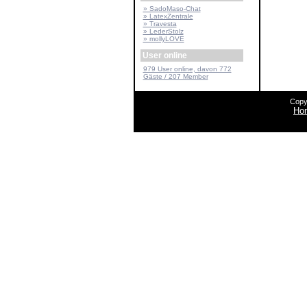
» SadoMaso-Chat
» LatexZentrale
» Travesta
» LederStolz
» mollyLOVE
User online
979 User online, davon 772
Gäste / 207 Member
Copy
Ho