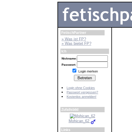
FetischPartner
» Was ist FP?
» Was bietet FP?
Ich
Nickname:
Passwort:
Login merken
Login ohne Cookies
Passwort vergessen?
Kostenlos anmelden!
Zufallsbild
Mohican_62
Links