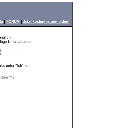
te
|
FORUM
|
Jetzt kostenlos anmelden!
änglich.
ültige Emailadresse.
!
ks unter "Ich" ein.
artner™?