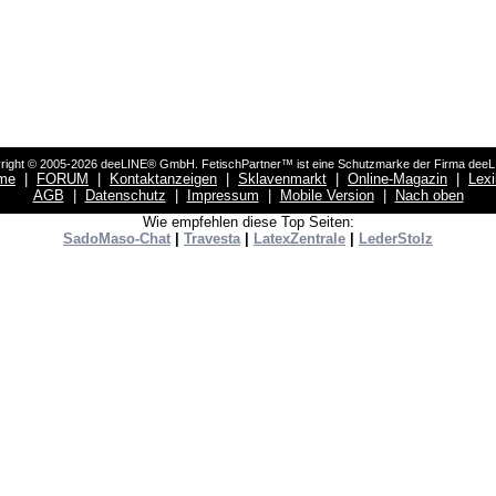
right © 2005-2026 deeLINE® GmbH. FetischPartner™ ist eine Schutzmarke der Firma dee
me
|
FORUM
|
Kontaktanzeigen
|
Sklavenmarkt
|
Online-Magazin
|
Lex
AGB
|
Datenschutz
|
Impressum
|
Mobile Version
|
Nach oben
Wie empfehlen diese Top Seiten:
SadoMaso-Chat
|
Travesta
|
LatexZentrale
|
LederStolz