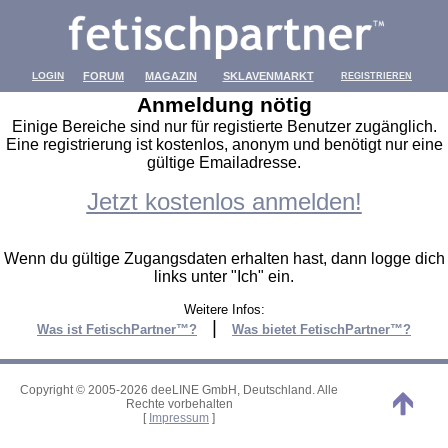
LOGIN
FORUM
MAGAZIN
SKLAVENMARKT
REGISTRIEREN
Anmeldung nötig
Einige Bereiche sind nur für registierte Benutzer zugänglich.
Eine registrierung ist kostenlos, anonym und benötigt nur eine
gültige Emailadresse.
Jetzt kostenlos anmelden!
Wenn du gültige Zugangsdaten erhalten hast, dann logge dich
links unter "Ich" ein.
Weitere Infos:
|
Was ist FetischPartner™?
Was bietet FetischPartner™?
Copyright © 2005-2026 deeLINE GmbH, Deutschland. Alle
Rechte vorbehalten
[
Impressum
]