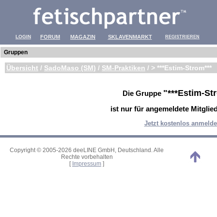
LOGIN
FORUM
MAGAZIN
SKLAVENMARKT
REGISTRIEREN
Gruppen
Übersicht
/
SadoMaso (SM)
/
SM-Praktiken
/ > ***Estim-Strom***
"***Estim-St
Die Gruppe
ist nur für angemeldete Mitglied
Jetzt kostenlos anmelde
Copyright © 2005-2026 deeLINE GmbH, Deutschland. Alle
Rechte vorbehalten
[
Impressum
]