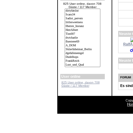
825 User online, davon 708
Gäste / 117 Member
Neuste 
Ralf
Neuste B
User online
FORUM
825 User online, davon 708
Es sin
Gäste / 117 Member
Copy
Ho