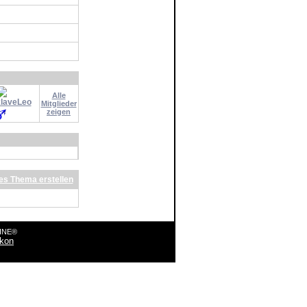
Alle
laveLeo
Mitglieder
zeigen
s Thema erstellen
LINE®
ikon