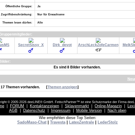
Öffentliche Gruppe:
Ja
Zugriffsbeschränkung:
Nur für Erwachsene
Themen lesen dürfen:
Alle
Gruppenmitglieder:
AusMS
SecretSissy_X
Dirk_devot
ArschLeckZofeCarmen
MelkSk
ilder:
Es sind 8 Bilder vorhanden.
Neue
d 17 Themen vorhanden.
[
Themen anzeigen
]
right © 2005-2026 deeLINE® GmbH. FetischPartner™ ist eine Schutzmarke der Firma dee
me
|
FORUM
|
Kontaktanzeigen
|
Sklavenmarkt
|
Online-Magazin
|
Lex
AGB
|
Datenschutz
|
Impressum
|
Mobile Version
|
Nach oben
Wie empfehlen diese Top Seiten:
SadoMaso-Chat
|
Travesta
|
LatexZentrale
|
LederStolz