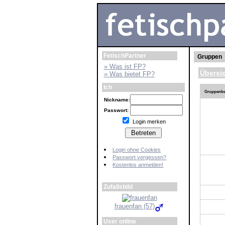
FetischPartner
Gruppen
» Was ist FP?
Übersi
» Was bietet FP?
Ich
Gruppenbe
Nickname:
Passwort:
Login merken
Login ohne Cookies
Passwort vergessen?
Kostenlos anmelden!
Zufallsbild
frauenfan (57)
User online