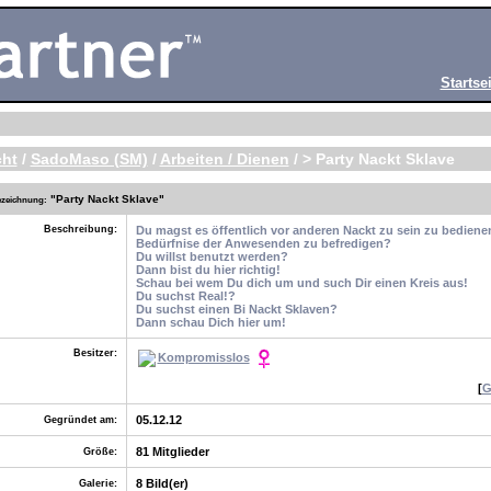
Startsei
cht
/
SadoMaso (SM)
/
Arbeiten / Dienen
/ > Party Nackt Sklave
"
Party Nackt Sklave"
zeichnung:
Beschreibung:
Du magst es öffentlich vor anderen Nackt zu sein zu bediene
Bedürfnise der Anwesenden zu befredigen?
Du willst benutzt werden?
Dann bist du hier richtig!
Schau bei wem Du dich um und such Dir einen Kreis aus!
Du suchst Real!?
Du suchst einen Bi Nackt Sklaven?
Dann schau Dich hier um!
Besitzer:
Kompromisslos
[
G
05.12.12
Gegründet am:
81 Mitglieder
Größe:
8 Bild(er)
Galerie: