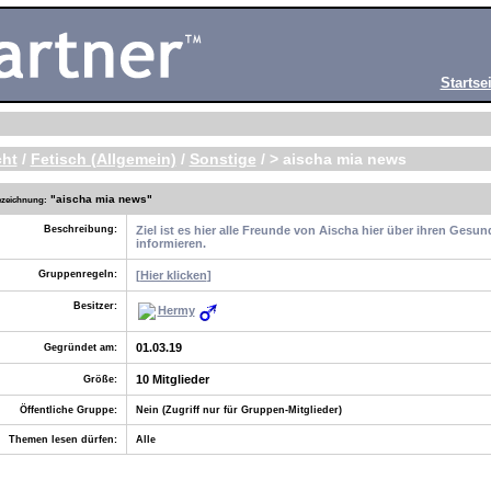
Startsei
cht
/
Fetisch (Allgemein)
/
Sonstige
/ > aischa mia news
"
aischa mia news"
zeichnung:
Beschreibung:
Ziel ist es hier alle Freunde von Aischa hier über ihren Gesu
informieren.
Gruppenregeln:
[
Hier klicken
]
Besitzer:
Hermy
01.03.19
Gegründet am:
10 Mitglieder
Größe:
Öffentliche Gruppe:
Nein (Zugriff nur für Gruppen-Mitglieder)
Themen lesen dürfen:
Alle