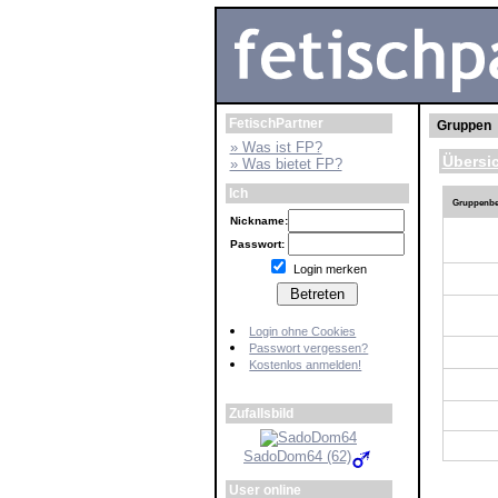
FetischPartner
Gruppen
» Was ist FP?
Übersi
» Was bietet FP?
Ich
Gruppenbe
Nickname:
Passwort:
Login merken
Login ohne Cookies
Passwort vergessen?
Kostenlos anmelden!
Zufallsbild
SadoDom64 (62)
User online