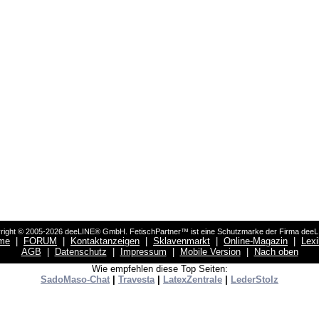
right © 2005-2026 deeLINE® GmbH. FetischPartner™ ist eine Schutzmarke der Firma dee
me
|
FORUM
|
Kontaktanzeigen
|
Sklavenmarkt
|
Online-Magazin
|
Lex
AGB
|
Datenschutz
|
Impressum
|
Mobile Version
|
Nach oben
Wie empfehlen diese Top Seiten:
SadoMaso-Chat
|
Travesta
|
LatexZentrale
|
LederStolz