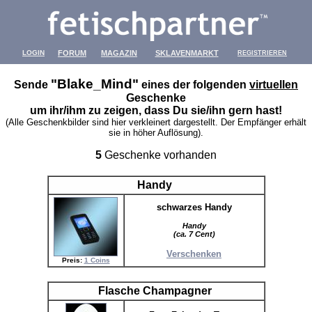
LOGIN
FORUM
MAGAZIN
SKLAVENMARKT
REGISTRIEREN
"Blake_Mind"
Sende
eines der folgenden
virtuellen
Geschenke
um ihr/ihm zu zeigen, dass Du sie/ihn gern hast!
(Alle Geschenkbilder sind hier verkleinert dargestellt. Der Empfänger erhält
sie in höher Auflösung).
5
Geschenke vorhanden
Handy
schwarzes Handy
Handy
(ca. 7 Cent)
Verschenken
Preis:
1 Coins
Flasche Champagner