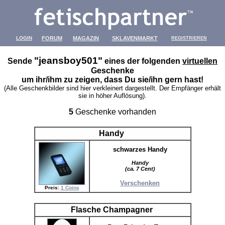
LOGIN
FORUM
MAGAZIN
SKLAVENMARKT
REGISTRIEREN
"jeansboy501"
Sende
eines der folgenden
virtuellen
Geschenke
um ihr/ihm zu zeigen, dass Du sie/ihn gern hast!
(Alle Geschenkbilder sind hier verkleinert dargestellt. Der Empfänger erhält
sie in höher Auflösung).
5
Geschenke vorhanden
Handy
schwarzes Handy
Handy
(ca. 7 Cent)
Verschenken
Preis:
1 Coins
Flasche Champagner