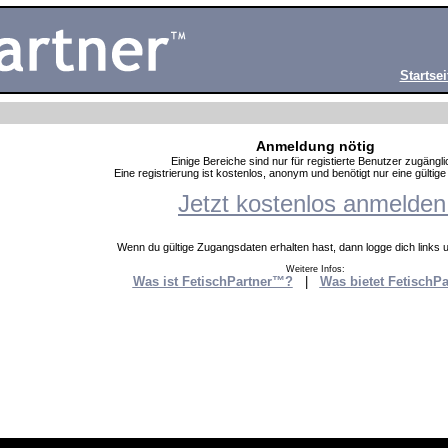
Startsei
Anmeldung nötig
Einige Bereiche sind nur für registierte Benutzer zugängli
Eine registrierung ist kostenlos, anonym und benötigt nur eine gültig
Jetzt kostenlos anmelden
Wenn du gültige Zugangsdaten erhalten hast, dann logge dich links un
Weitere Infos:
Was ist FetischPartner™?
|
Was bietet FetischP