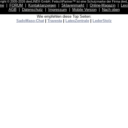
right © 2005-2026 deeLINE® GmbH. FetischPartner™ ist eine Schutzmarke der Firma dee
me
|
FORUM
|
Kontaktanzeigen
|
Sklavenmarkt
|
Online-Magazin
|
Lex
AGB
|
Datenschutz
|
Impressum
|
Mobile Version
|
Nach oben
Wie empfehlen diese Top Seiten:
SadoMaso-Chat
|
Travesta
|
LatexZentrale
|
LederStolz