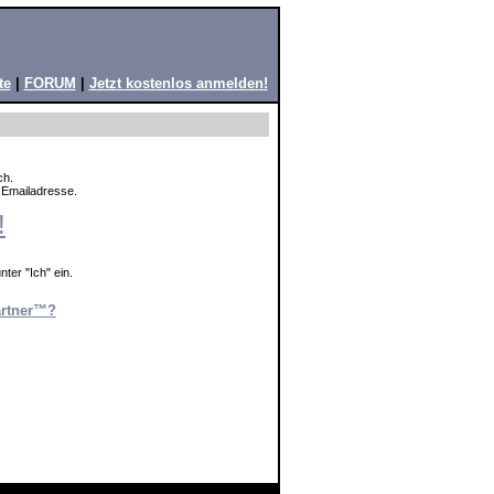
te
|
FORUM
|
Jetzt kostenlos anmelden!
ch.
e Emailadresse.
!
ter "Ich" ein.
artner™?