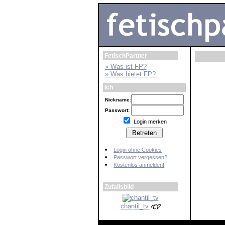
FetischPartner
» Was ist FP?
» Was bietet FP?
Ich
Nickname:
Passwort:
Login merken
Login ohne Cookies
Passwort vergessen?
Kostenlos anmelden!
Zufallsbild
chantil_tv