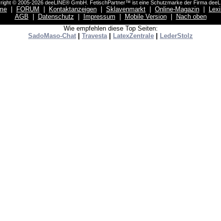
right © 2005-2026 deeLINE® GmbH. FetischPartner™ ist eine Schutzmarke der Firma dee
me
|
FORUM
|
Kontaktanzeigen
|
Sklavenmarkt
|
Online-Magazin
|
Lex
AGB
|
Datenschutz
|
Impressum
|
Mobile Version
|
Nach oben
Wie empfehlen diese Top Seiten:
SadoMaso-Chat
|
Travesta
|
LatexZentrale
|
LederStolz