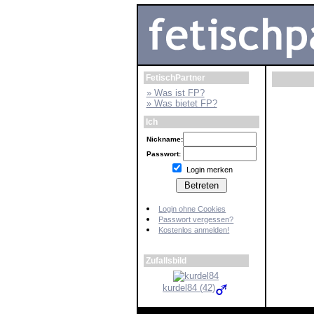
FetischPartner
» Was ist FP?
» Was bietet FP?
Ich
Nickname:
Passwort:
Login merken
Login ohne Cookies
Passwort vergessen?
Kostenlos anmelden!
Zufallsbild
kurdel84 (42)