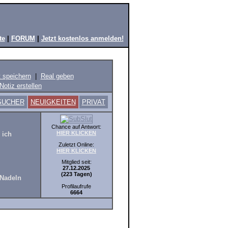
te
|
FORUM
|
Jetzt kostenlos anmelden!
t speichern
|
Real geben
Notiz erstellen
SUCHER
NEUIGKEITEN
PRIVAT
Chance auf Antwort:
HIER KLICKEN
 ich
Zuletzt Online:
HIER KLICKEN
Mitglied seit:
27.12.2025
(223 Tagen)
 Nadeln
Profilaufrufe
6664