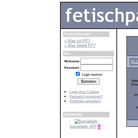
FetischPartner
» Was ist FP?
» Was bietet FP?
Ich
Nickname:
AL
Passwort:
Login merken
Mei
Erw
Login ohne Cookies
Ic
Passwort vergessen?
Kostenlos anmelden!
I
Zufallsbild
kaviarlady (47)