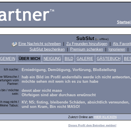
Startsei
SubSlut
(
offline)
Eine Nachricht schreiben
|
Zu Freunden hinzufügen
|
Als Favori
SubSlut beschenken
|
Premium schenken
|
Ignorieren
|
LGEMEIN
ÜBER MICH
NEIGUNG
BILD
GALERIE
GÄSTEBUCH
BE
Ich suche:
Erniedrigung, Demütigung, Vorfürung, Bloßstellung
ne Wünsche /
hab ein Bild im Profil andernfalls werde ich nicht antworten,
artungen vom
möchte sehen mit wem ich es zu tun habe
Partner:
h bin / möchte
devot aber nicht maso
sein:
Ohrfeigen sind aber durchaus erwünscht
ch mag nicht /
KV; NS; fisting, bleibende Schäden, absichtlich verwunden,
Meine Tabus:
und son Kram, Bin nicht MASO!
Zuletzt Online am
HIER KLICKEN
Dieses Profil dem Betreiber melden!