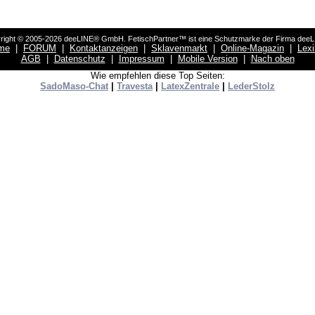
right © 2005-2026 deeLINE® GmbH. FetischPartner™ ist eine Schutzmarke der Firma dee
me
|
FORUM
|
Kontaktanzeigen
|
Sklavenmarkt
|
Online-Magazin
|
Lex
AGB
|
Datenschutz
|
Impressum
|
Mobile Version
|
Nach oben
Wie empfehlen diese Top Seiten:
SadoMaso-Chat
|
Travesta
|
LatexZentrale
|
LederStolz