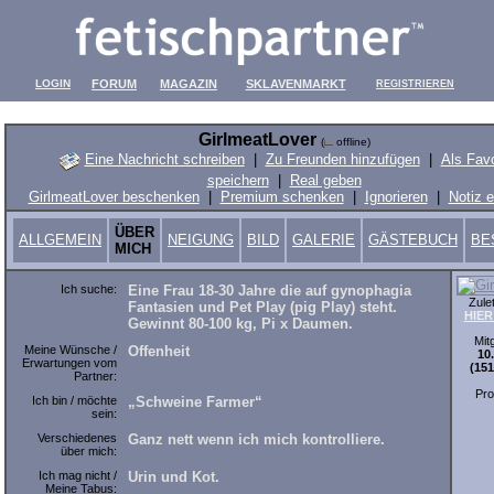
LOGIN
FORUM
MAGAZIN
SKLAVENMARKT
REGISTRIEREN
GirlmeatLover
(
offline)
Eine Nachricht schreiben
|
Zu Freunden hinzufügen
|
Als Favo
speichern
|
Real geben
GirlmeatLover beschenken
|
Premium schenken
|
Ignorieren
|
Notiz e
ÜBER
ALLGEMEIN
NEIGUNG
BILD
GALERIE
GÄSTEBUCH
BE
MICH
Ich suche:
Eine Frau 18-30 Jahre die auf gynophagia
Zulet
Fantasien und Pet Play (pig Play) steht.
HIER
Gewinnt 80-100 kg, Pi x Daumen.
Mitg
Meine Wünsche /
Offenheit
10
Erwartungen vom
(15
Partner:
Pro
Ich bin / möchte
„Schweine Farmer“
sein:
Verschiedenes
Ganz nett wenn ich mich kontrolliere.
über mich:
Ich mag nicht /
Urin und Kot.
Meine Tabus: