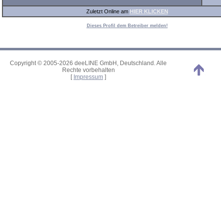
Zuletzt Online am
HIER KLICKEN
Dieses Profil dem Betreiber melden!
Copyright © 2005-2026 deeLINE GmbH, Deutschland. Alle
Rechte vorbehalten
[
Impressum
]