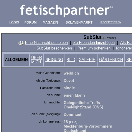
LOGIN
FORUM
MAGAZIN
SKLAVENMARKT
REGISTRIEREN
SubSlut
(
offline)
Eine Nachricht schreiben
|
Zu Freunden hinzufügen
|
Als Fa
SubSlut beschenken
|
Premium schenken
|
Ignoriere
ÜBER
ALLGEMEIN
NEIGUNG
BILD
GALERIE
GÄSTEBUCH
BE
MICH
Mein Geschlecht:
weiblich
Devot
Ich bin (Neigung):
single
Familienstand:
Ich suche:
einen Mann
Ich möchte:
Gelegentliche Treffs
OneNightStand (ONS)
Ich suche (Neigung):
Dominant
Ich komme aus:
18
(PLZ)
Mecklenburg-Vorpommern
Deutschland