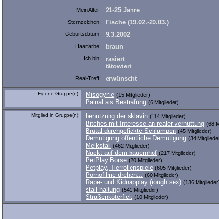
21-25 Jahre
Mein Alter:
Fische (19.02.-20.03.)
Sternzeichen:
Geburtsdatum:
9.3.2002
braun
Haarfarbe:
Ich bin:
rasiert
tätowiert
erwünscht
Real-Treff:
Eigene Gruppe(n):
Misogynie
(15 Mitglieder)
Painal als Bestrafung
(6 Mitglieder)
Mitglied in Gruppe(n):
benutzung der sklavin
(114 Mitglieder)
Bitches mit Interesse an realer vernuttung
(68 M
Brutal durchgefickte Schlampen
(45 Mitglieder)
Demütigung öffentliche Demütigung
(34 Mitgliede
Melkstall
(462 Mitglieder)
Nackt auf dem bauernhof
(217 Mitglieder)
PetPlay Börse
(20 Mitglieder)
Petplay, Tierrollenspiele
(605 Mitglieder)
Pornofilme drehen...
(60 Mitglieder)
Rape- und Kidnapplay (rough sex)
(136 Mitglieder
stall haltung
(541 Mitglieder)
Straßenköterfick
(10 Mitglieder)