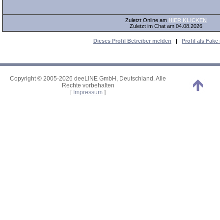
Zuletzt Online am
HIER KLICKEN
Zuletzt im Chat am 04.08.2026
Dieses Profil Betreiber melden
|
Profil als Fak
Copyright © 2005-2026 deeLINE GmbH, Deutschland. Alle
Rechte vorbehalten
[
Impressum
]