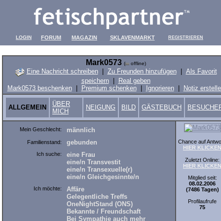
LOGIN
FORUM
MAGAZIN
SKLAVENMARKT
REGISTRIEREN
Mark0573
(
offline)
Eine Nachricht schreiben
|
Zu Freunden hinzufügen
|
Als Favorit
speichern
|
Real geben
Mark0573 beschenken
|
Premium schenken
|
Ignorieren
|
Notiz erstell
ÜBER
ALLGEMEIN
NEIGUNG
BILD
GÄSTEBUCH
BESUCHE
MICH
Mein Geschlecht:
männlich
Chance auf Antwo
gebunden
Familienstand:
HIER KLICKE
Ich suche:
eine Frau
Zuletzt Online:
eine/n Transvestit
HIER KLICKE
eine/n Transexuelle(r)
eine/n Gleichgesinnte/n
Mitglied seit:
08.02.2006
Ich möchte:
Affäre
(7486 Tagen)
Gelegentliche Treffs
Profilaufrufe
OneNightStand (ONS)
75
Bekannte / Freundschaft
Bei Sympathie auch mehr