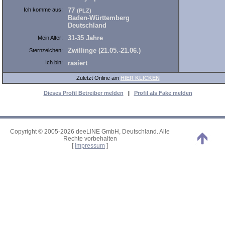
Ich komme aus:
77
(PLZ)
Baden-Württemberg
Deutschland
31-35 Jahre
Mein Alter:
Zwillinge (21.05.-21.06.)
Sternzeichen:
Ich bin:
rasiert
Zuletzt Online am
HIER KLICKEN
Dieses Profil Betreiber melden
|
Profil als Fake melden
Copyright © 2005-2026 deeLINE GmbH, Deutschland. Alle
Rechte vorbehalten
[
Impressum
]