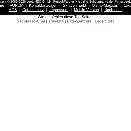
right © 2005-2026 deeLINE® GmbH. FetischPartner™ ist eine Schutzmarke der Firma dee
me
|
FORUM
|
Kontaktanzeigen
|
Sklavenmarkt
|
Online-Magazin
|
Lex
AGB
|
Datenschutz
|
Impressum
|
Mobile Version
|
Nach oben
Wie empfehlen diese Top Seiten:
SadoMaso-Chat
|
Travesta
|
LatexZentrale
|
LederStolz