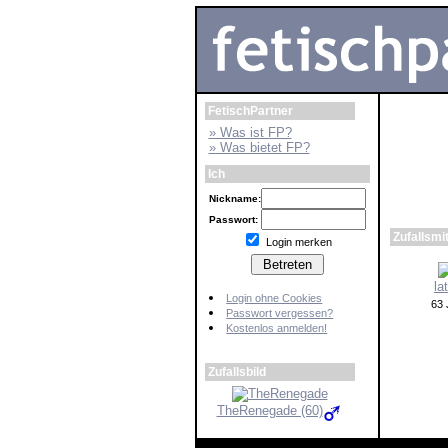
FetischPartner
» Was ist FP?
» Was bietet FP?
Ich
Nickname:
Passwort:
Login merken
Login ohne Cookies
Passwort vergessen?
Kostenlos anmelden!
Zufallsbild
TheRenegade (60)