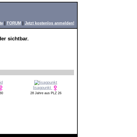
te
|
FORUM
|
Jetzt kostenlos anmelden!
er sichtbar.