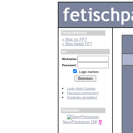
FetischPartner
» Was ist FP?
» Was bietet FP?
Ich
Nickname:
Passwort:
Login merken
Login ohne Cookies
Passwort vergessen?
Kostenlos anmelden!
Zufallsbild
SexyPrinzessin (34)