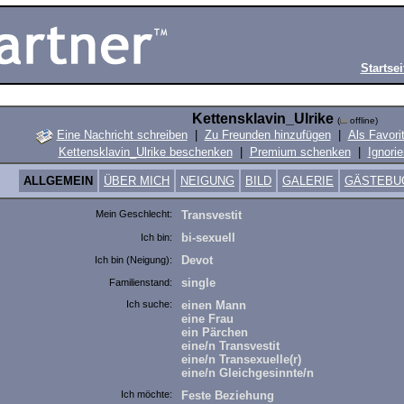
Startsei
Kettensklavin_Ulrike
(
offline)
Eine Nachricht schreiben
|
Zu Freunden hinzufügen
|
Als Favori
Kettensklavin_Ulrike beschenken
|
Premium schenken
|
Ignorie
ALLGEMEIN
ÜBER MICH
NEIGUNG
BILD
GALERIE
GÄSTEBU
Mein Geschlecht:
Transvestit
bi-sexuell
Ich bin:
Devot
Ich bin (Neigung):
single
Familienstand:
Ich suche:
einen Mann
eine Frau
ein Pärchen
eine/n Transvestit
eine/n Transexuelle(r)
eine/n Gleichgesinnte/n
Ich möchte:
Feste Beziehung