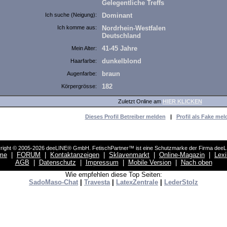
Gelegentliche Treffs
Ich suche (Neigung):
Dominant
Ich komme aus:
Nordrhein-Westfalen
Deutschland
41-45 Jahre
Mein Alter:
dunkelblond
Haarfarbe:
braun
Augenfarbe:
182
Körpergrösse:
Zuletzt Online am
HIER KLICKEN
Dieses Profil Betreiber melden
|
Profil als Fake mel
right © 2005-2026 deeLINE® GmbH. FetischPartner™ ist eine Schutzmarke der Firma dee
me
|
FORUM
|
Kontaktanzeigen
|
Sklavenmarkt
|
Online-Magazin
|
Lex
AGB
|
Datenschutz
|
Impressum
|
Mobile Version
|
Nach oben
Wie empfehlen diese Top Seiten:
SadoMaso-Chat
|
Travesta
|
LatexZentrale
|
LederStolz