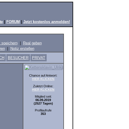
te
|
FORUM
|
Jetzt kostenlos anmelden!
t speichern
|
Real geben
ren
|
Notiz erstellen
CH
BESUCHER
PRIVAT
Chance auf Antwort:
HIER KLICKEN
Zuletzt Online:
HIER KLICKEN
Mitglied seit:
06.09.2019
(2527 Tagen)
Profilaufrufe
353