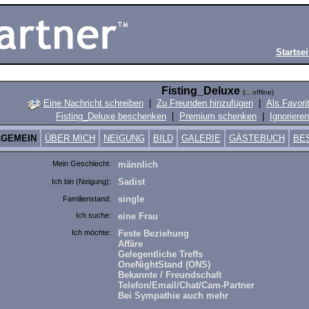
Startsei
Fisting_Deluxe
(
offline)
Eine Nachricht schreiben
|
Zu Freunden hinzufügen
|
Als Favori
Fisting_Deluxe beschenken
|
Premium schenken
|
Ignorieren
LGEMEIN
ÜBER MICH
NEIGUNG
BILD
GALERIE
GÄSTEBUCH
BE
Mein Geschlecht:
männlich
Sadist
Ich bin (Neigung):
single
Familienstand:
Ich suche:
eine Frau
Ich möchte:
Feste Beziehung
Affäre
Gelegentliche Treffs
OneNightStand (ONS)
Bekannte / Freundschaft
Telefon/Email/Chat/Cam-Partner
Bei Sympathie auch mehr