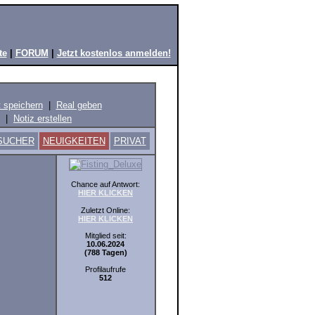
te
|
FORUM
|
Jetzt kostenlos anmelden!
t speichern
|
Real geben
|
Notiz erstellen
SUCHER
NEUIGKEITEN
PRIVAT
Chance auf Antwort:
HIER KLICKEN
Zuletzt Online:
HIER KLICKEN
Mitglied seit:
10.06.2024
(788 Tagen)
Profilaufrufe
512