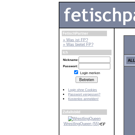
FetischPartner
» Was ist FP?
» Was bietet FP?
Ich
Nickname:
AL
Passwort:
Login merken
Login ohne Cookies
Passwort vergessen?
Kostenlos anmelden!
Zufallsbild
WrestlingQueen (55)