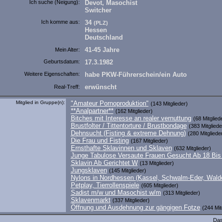
Ich suche (Neigung):
Devot, Masochist
Switcher
Ich komme aus:
34
(PLZ)
Hessen
Deutschland
41-45 Jahre
Mein Alter:
Geburtsdatum:
17.3.1982
Weitere Eigenschaften:
habe PKW-Führerschein/ein Auto
erwünscht
Real-Treff:
Mitglied in Gruppe(n):
"Amateur Pornoproduktion"
(143 Mitglieder)
**Analpartner**
(162 Mitglieder)
Bitches mit Interesse an realer vernuttung
(68 Mitglied
Brustfolter / Tittentorture / Brustbondage
(383 Mitgliede
Dehnsucht (Fisting & extreme Dehnung)
(280 Mitgliede
Die Frau und Fisting
(167 Mitglieder)
Ernsthafte Sklavinnen und Sklaven
(632 Mitglieder)
Junge Tabulose Versaute Frauen Gesucht Ab 18 Bis
Sklavin Ab Gerichtet W
(13 Mitglieder)
Jungsklaven
(145 Mitglieder)
Nylons in Nordhessen (Kassel, Schwalm-Eder, Wald
Petplay, Tierrollenspiele
(605 Mitglieder)
Sadist m/w und Masochist w/m
(313 Mitglieder)
Sklavenmarkt
(337 Mitglieder)
Öffnung und Ausdehnung zur gängigen Fotze
(244 Mit
Das