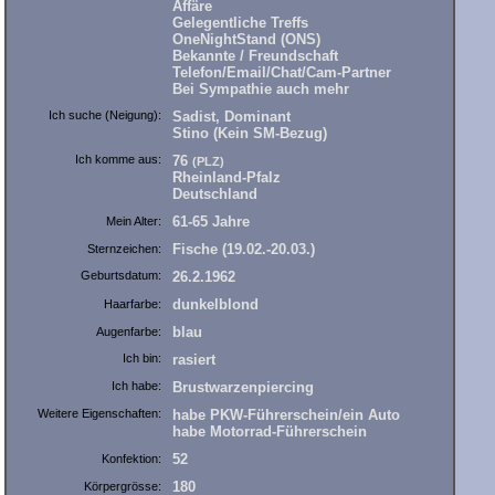
Affäre
Gelegentliche Treffs
OneNightStand (ONS)
Bekannte / Freundschaft
Telefon/Email/Chat/Cam-Partner
Bei Sympathie auch mehr
Ich suche (Neigung):
Sadist, Dominant
Stino (Kein SM-Bezug)
Ich komme aus:
76
(PLZ)
Rheinland-Pfalz
Deutschland
61-65 Jahre
Mein Alter:
Fische (19.02.-20.03.)
Sternzeichen:
Geburtsdatum:
26.2.1962
dunkelblond
Haarfarbe:
blau
Augenfarbe:
Ich bin:
rasiert
Ich habe:
Brustwarzenpiercing
Weitere Eigenschaften:
habe PKW-Führerschein/ein Auto
habe Motorrad-Führerschein
52
Konfektion:
180
Körpergrösse: