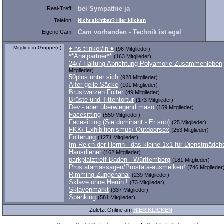
bei Sympathie ja
Real-Treff:
Telefon:
Nicht sichtbar? Hier klicken
Cam vorhanden - Technik ist egal
Eigene Cam:
Mitglied in Gruppe(n):
♦ ns trinker/in ♦
(96 Mitglieder)
**Analpartner**
(163 Mitglieder)
24/7 Haltung Abrichtung Polyamorie Zusammenleben
Mitglieder)
50plus unter sich
(928 Mitglieder)
Alter geile Säcke
(101 Mitglieder)
Brustwarzen Folter
(49 Mitglieder)
Brüste und Tittentortur
(173 Mitglieder)
Dev.- aber überwiegend maso
(159 Mitglieder)
Facesitting
(550 Mitglieder)
Facesitting (Sie dominant - Er sub)
(25 Mitglieder)
FKK/ Exhibitionismus/ Outdoorsex
(253 Mitglieder)
Folterung
(1271 Mitglieder)
Im Reich der Herrin - das kleine 1x1 für Dienstmädc
Hausdiener
(162 Mitglieder)
parkplatztreff Baden - Württemberg
(181 Mitglieder)
Prostatamassagen/Prostata-ausmelken!
(746 Mitglieder
Rimming Zungenanal
(239 Mitglieder)
Sklave ohne Herrin !
(73 Mitglieder)
Sklavenmarkt
(337 Mitglieder)
Spanking
(581 Mitglieder)
Zuletzt Online am
HIER KLICKEN