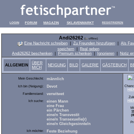
LOGIN
FORUM
MAGAZIN
SKLAVENMARKT
REGISTRIEREN
Andi26262
(
offline)
Eine Nachricht schreiben
|
Zu Freunden hinzufügen
|
Als Fav
speichern
|
Real geben
Andi26262 beschenken
|
Premium schenken
|
Ignorieren
|
Notiz er
ÜBER
ALLGEMEIN
NEIGUNG
BILD
GALERIE
GÄSTEBUCH
B
MICH
Mein Geschlecht:
männlich
Chance
Devot
Ich bin (Neigung):
HIE
verwitwet
Familienstand:
Zul
HIE
Ich suche:
einen Mann
eine Frau
Mi
ein Pärchen
1
eine/n Transvestit
(
eine/n Transexuelle(r)
Pr
eine/n Gleichgesinnte/n
Ich möchte:
Feste Beziehung