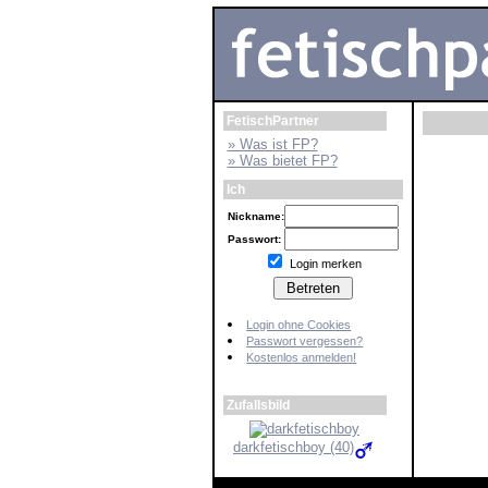
FetischPartner
» Was ist FP?
» Was bietet FP?
Ich
Nickname:
Passwort:
Login merken
Login ohne Cookies
Passwort vergessen?
Kostenlos anmelden!
Zufallsbild
darkfetischboy (40)