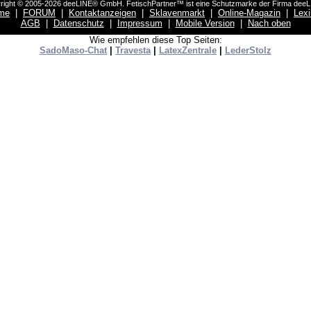
right © 2005-2026 deeLINE® GmbH. FetischPartner™ ist eine Schutzmarke der Firma dee
me
|
FORUM
|
Kontaktanzeigen
|
Sklavenmarkt
|
Online-Magazin
|
Lex
AGB
|
Datenschutz
|
Impressum
|
Mobile Version
|
Nach oben
Wie empfehlen diese Top Seiten:
SadoMaso-Chat
|
Travesta
|
LatexZentrale
|
LederStolz