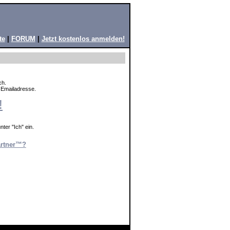
te
|
FORUM
|
Jetzt kostenlos anmelden!
ch.
e Emailadresse.
!
ter "Ich" ein.
artner™?