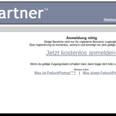
Startsei
Anmeldung nötig
Einige Bereiche sind nur für registierte Benutzer zugängli
Eine registrierung ist kostenlos, anonym und benötigt nur eine gültig
Jetzt kostenlos anmelden
Wenn du gültige Zugangsdaten erhalten hast, dann logge dich links un
Weitere Infos:
Was ist FetischPartner™?
|
Was bietet FetischP