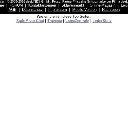
right © 2005-2026 deeLINE® GmbH. FetischPartner™ ist eine Schutzmarke der Firma dee
me
|
FORUM
|
Kontaktanzeigen
|
Sklavenmarkt
|
Online-Magazin
|
Lex
AGB
|
Datenschutz
|
Impressum
|
Mobile Version
|
Nach oben
Wie empfehlen diese Top Seiten:
SadoMaso-Chat
|
Travesta
|
LatexZentrale
|
LederStolz