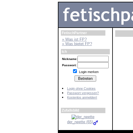
FetischPartner
» Was ist FP?
» Was bietet FP?
Ich
Nickname:
Passwort:
Login merken
Login ohne Cookies
Passwort vergessen?
Kostenlos anmelden!
Zufallsbild
der_neette (65)