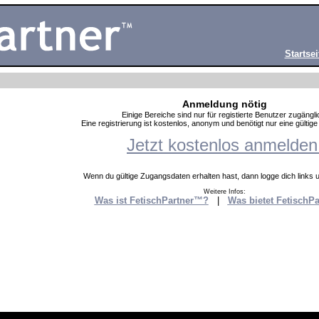
Startsei
Anmeldung nötig
Einige Bereiche sind nur für registierte Benutzer zugängli
Eine registrierung ist kostenlos, anonym und benötigt nur eine gültig
Jetzt kostenlos anmelden
Wenn du gültige Zugangsdaten erhalten hast, dann logge dich links un
Weitere Infos:
Was ist FetischPartner™?
|
Was bietet FetischP