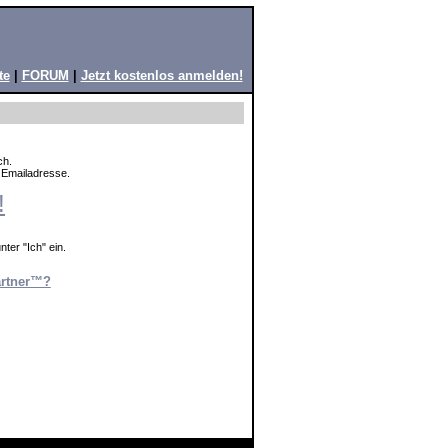
te
|
FORUM
|
Jetzt kostenlos anmelden!
ch.
e Emailadresse.
!
ter "Ich" ein.
artner™?