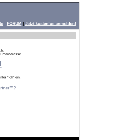
te
|
FORUM
|
Jetzt kostenlos anmelden!
ch.
e Emailadresse.
!
ter "Ich" ein.
artner™?