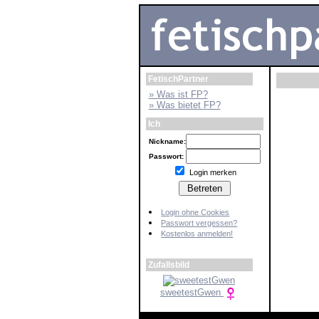
FetischPartner
» Was ist FP?
» Was bietet FP?
Ich
Nickname:
Passwort:
Login merken
Login ohne Cookies
Passwort vergessen?
Kostenlos anmelden!
Zufallsbild
sweetestGwen