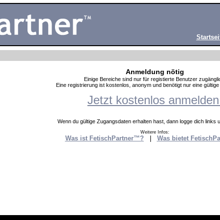
Startsei
Anmeldung nötig
Einige Bereiche sind nur für registierte Benutzer zugängli
Eine registrierung ist kostenlos, anonym und benötigt nur eine gültig
Jetzt kostenlos anmelden
Wenn du gültige Zugangsdaten erhalten hast, dann logge dich links un
Weitere Infos:
Was ist FetischPartner™?
|
Was bietet FetischP