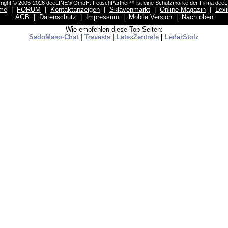
right © 2005-2026 deeLINE® GmbH. FetischPartner™ ist eine Schutzmarke der Firma dee
me
|
FORUM
|
Kontaktanzeigen
|
Sklavenmarkt
|
Online-Magazin
|
Lex
AGB
|
Datenschutz
|
Impressum
|
Mobile Version
|
Nach oben
Wie empfehlen diese Top Seiten:
SadoMaso-Chat
|
Travesta
|
LatexZentrale
|
LederStolz